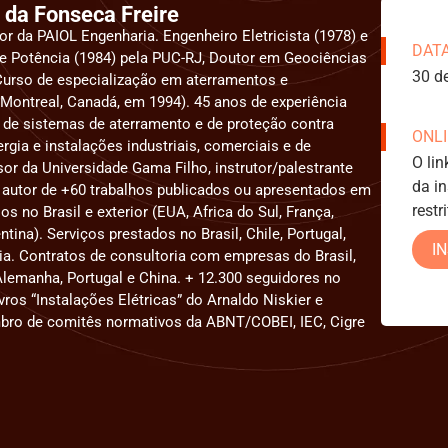
da Fonseca Freire
r da PAIOL Engenharia. Engenheiro Eletricista (1978) e
DAT
 Potência (1984) pela PUC-RJ, Doutor em Geociências
30 d
Curso de especialização em aterramentos e
(Montreal, Canadá, em 1994). 45 anos de experiência
 de sistemas de aterramento e de proteção contra
ONL
rgia e instalações industriais, comerciais e de
O lin
sor da Universidade Gama Filho, instrutor/palestrante
da i
e autor de +60 trabalhos publicados ou apresentados em
restr
s no Brasil e exterior (EUA, Africa do Sul, França,
tina). Serviços prestados no Brasil, Chile, Portugal,
I
ia. Contratos de consultoria com empresas do Brasil,
, Alemanha, Portugal e China. + 12.300 seguidores no
vros “Instalações Elétricas” do Arnaldo Niskier e
ro de comitês normativos da ABNT/COBEI, IEC, Cigre