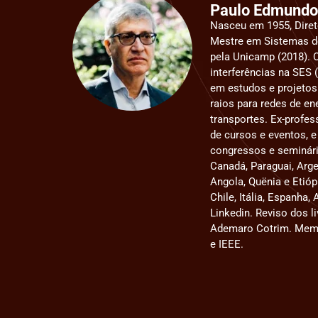
Paulo Edmundo 
Nasceu em 1955, Direto
Mestre em Sistemas de
pela Unicamp (2018). 
interferências na SES 
em estudos e projetos
raios para redes de ene
transportes. Ex-profes
de cursos e eventos, 
congressos e seminário
Canadá, Paraguai, Argen
Angola, Quënia e Etióp
Chile, Itália, Espanha
Linkedin. Reviso dos li
Ademaro Cotrim. Memb
e IEEE.